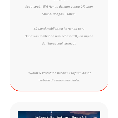
Saat tepat miliki Honda dengan bunga 0% tenor
sampai dengan 3 tahun.
5.) Ganti Mobil Lama ke Honda Baru
Dapatkan tambahan nilai sebesar 20 juta rupiah
dari harga jual tertinggi.
*Syarat & ketentuan berlaku. Program dapat
berbeda di setiap area dealer.