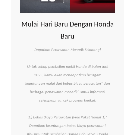
Mulai Hari Baru Dengan Honda
Baru
Dapatkan Penawaran Menarik Sekarang!
Untuk setiap pembelian mobil Honda di bulan Juni
2025, kamu akan mendapatkan beragam
keuntungan mulai dari bebas biaya perawatan* dan
berbagai penawaran menarik! Untuk informasi
selengkapnya, cek program berikut:
1.) Bebas Biaya Perawatan (Free Paket Hemat 1)*
Dapatkan keuntungan bebas biaya perawatan!
Khusus untuk pembelian Honda Brio Satya, Honda