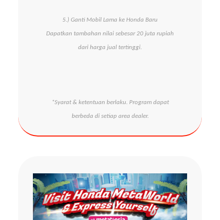
5.) Ganti Mobil Lama ke Honda Baru
Dapatkan tambahan nilai sebesar 20 juta rupiah
dari harga jual tertinggi.
*Syarat & ketentuan berlaku. Program dapat
berbeda di setiap area dealer.