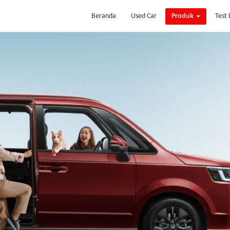
Beranda
Used Car
Produk
Test 