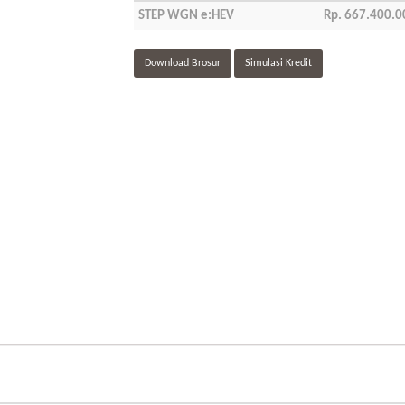
STEP WGN e:HEV
Rp. 667.400.0
Download Brosur
Simulasi Kredit