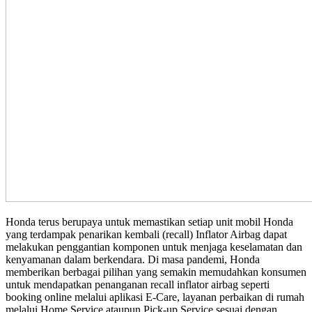
Honda terus berupaya untuk memastikan setiap unit mobil Honda
yang terdampak penarikan kembali (recall) Inflator Airbag dapat
melakukan penggantian komponen untuk menjaga keselamatan dan
kenyamanan dalam berkendara. Di masa pandemi, Honda
memberikan berbagai pilihan yang semakin memudahkan konsumen
untuk mendapatkan penanganan recall inflator airbag seperti
booking online melalui aplikasi E-Care, layanan perbaikan di rumah
melalui Home Service ataupun Pick-up Service sesuai dengan