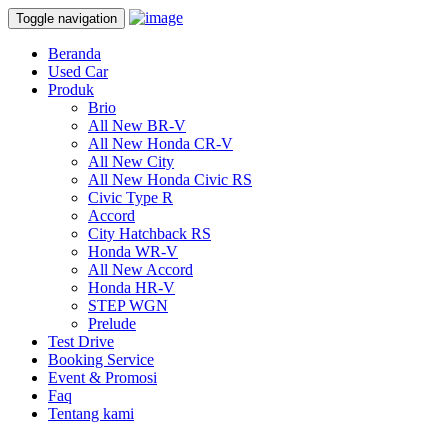
Toggle navigation
Beranda
Used Car
Produk
Brio
All New BR-V
All New Honda CR-V
All New City
All New Honda Civic RS
Civic Type R
Accord
City Hatchback RS
Honda WR-V
All New Accord
Honda HR-V
STEP WGN
Prelude
Test Drive
Booking Service
Event & Promosi
Faq
Tentang kami