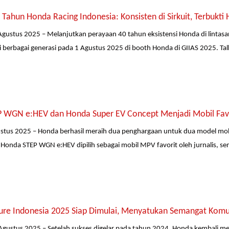
Tahun Honda Racing Indonesia: Konsisten di Sirkuit, Terbukti 
Agustus 2025 – Melanjutkan perayaan 40 tahun eksistensi Honda di linta
 berbagai generasi pada 1 Agustus 2025 di booth Honda di GIIAS 2025. Ta
 WGN e:HEV dan Honda Super EV Concept Menjadi Mobil Favor
ustus 2025 – Honda berhasil meraih dua penghargaan untuk dua model mob
 Honda STEP WGN e:HEV dipilih sebagai mobil MPV favorit oleh jurnalis, s
ure Indonesia 2025 Siap Dimulai, Menyatukan Semangat Komu
Agustus 2025 – Setelah sukses digelar pada tahun 2024, Honda kembali m