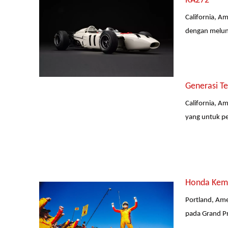
RA272
California, A
dengan melunc
Generasi T
California, A
yang untuk pe
Honda Kemba
Portland, Ame
pada Grand Pr