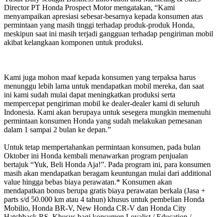
Director PT Honda Prospect Motor mengatakan, “Kami
menyampaikan apresiasi sebesar-besarnya kepada konsumen atas
permintaan yang masih tinggi terhadap produk-produk Honda,
meskipun saat ini masih terjadi gangguan terhadap pengiriman mobil
akibat kelangkaan komponen untuk produksi.
Kami juga mohon maaf kepada konsumen yang terpaksa harus
menunggu lebih lama untuk mendapatkan mobil mereka, dan saat
ini kami sudah mulai dapat meningkatkan produksi serta
mempercepat pengiriman mobil ke dealer-dealer kami di seluruh
Indonesia. Kami akan berupaya untuk sesegera mungkin memenuhi
permintaan konsumen Honda yang sudah melakukan pemesanan
dalam 1 sampai 2 bulan ke depan.”
Untuk tetap mempertahankan permintaan konsumen, pada bulan
Oktober ini Honda kembali menawarkan program penjualan
bertajuk “Yuk, Beli Honda Aja!”. Pada program ini, para konsumen
masih akan mendapatkan beragam keuntungan mulai dari additional
value hingga bebas biaya perawatan.* Konsumen akan
mendapatkan bonus berupa gratis biaya perawatan berkala (Jasa +
parts s/d 50.000 km atau 4 tahun) khusus untuk pembelian Honda
Mobilio, Honda BR-V, New Honda CR-V dan Honda City
Hatchback RS. Khusus bagi konsumen Loyalist / Education /