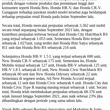
produk dengan volume produksi dan permintaan tinggi dari
konsumen seperti Honda Brio, Honda HR-V, dan Honda CR-V.
Gangguan terhadap pasokan model-model tersebut juga berdampak
terhadap penjualan retail Honda pada bulan September lalu.
Secara total, Honda mencatat penjualan sebanyak 3.362 unit mobil
secara retail sepanjang bulan September 2021 lalu, dengan
kontribusi penjualan terbesar berasal dari Honda City Hatchback RS
yang terjual sebanyak 1.053 unit. Sementara Honda Brio terjual
sebanyak 1.027unit, yang terdiri dari Honda Brio Satya sebanyak
811 unit dan Honda Brio RS sebanyak 216 unit.
Selanjutnya Honda HR-V 1.5 L yang terjual sebanyak 690 unit,
New Honda CR-V sebanyak 175 unit. Sementara itu, Honda
Mobilio terjual sebanyak 127 unit, Honda BR-V sebanyak 125 unit,
HR-V 1.8 L sebanyak 63 unit, New Honda Civic Hatchback RS
sebanyak 60 unit dan New Honda Odyssey sebanyak 22 unit.
Sementara di segmen sedan, All New Honda Accord terjual
sebanyak 12 unit dan Honda Civic sebanyak 6 unit. Honda City dan
Honda Civic Type R masing-masing terjual sebanyak 1 unit. Secara
total, Honda telah membukukan penjualan sebanyak 68.376 unit
sejak Januari hingga September 2021, atau naik sebesar 23% jika
dibandingkan dengan periode yang sama tahun lalu.
Yusak Billy sebagai Business Innovation and Marketing & Sales