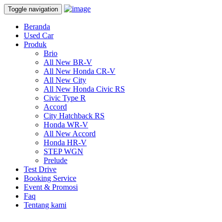
Toggle navigation
Beranda
Used Car
Produk
Brio
All New BR-V
All New Honda CR-V
All New City
All New Honda Civic RS
Civic Type R
Accord
City Hatchback RS
Honda WR-V
All New Accord
Honda HR-V
STEP WGN
Prelude
Test Drive
Booking Service
Event & Promosi
Faq
Tentang kami