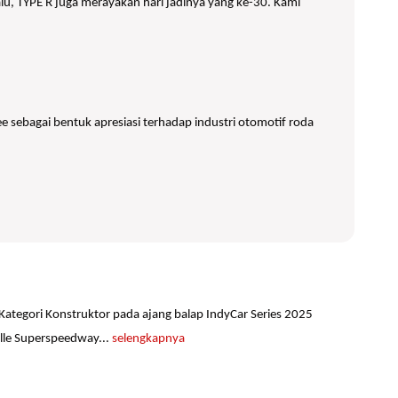
lu, TYPE R juga merayakan hari jadinya yang ke-30. Kami
 sebagai bentuk apresiasi terhadap industri otomotif roda
 Kategori Konstruktor pada ajang balap IndyCar Series 2025
ille Superspeedway...
selengkapnya