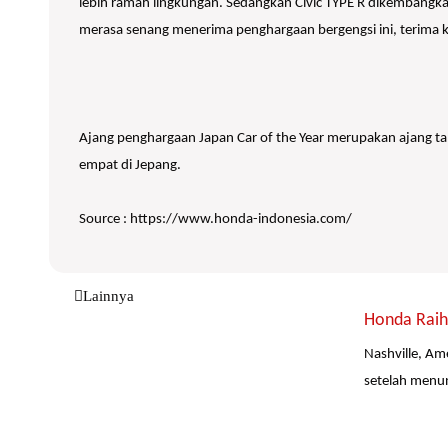
lebih ramah lingkungan. Sedangkan Civic TYPE R dikembangkan
merasa senang menerima penghargaan bergengsi ini, terima k
Ajang penghargaan Japan Car of the Year merupakan ajang tah
empat di Jepang.
Source : https://www.honda-indonesia.com/
Lainnya
Honda Raih 
Nashville, Am
setelah menun