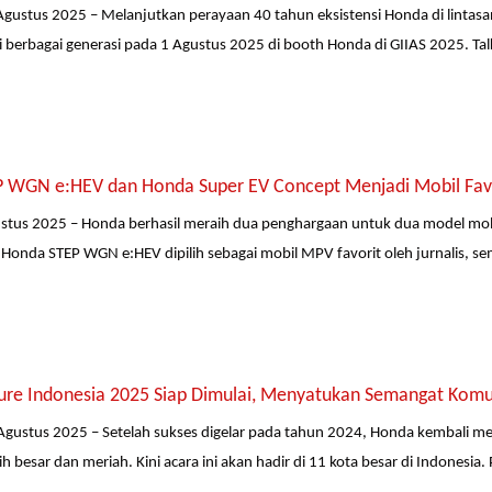
Agustus 2025 – Melanjutkan perayaan 40 tahun eksistensi Honda di linta
 berbagai generasi pada 1 Agustus 2025 di booth Honda di GIIAS 2025. Ta
 WGN e:HEV dan Honda Super EV Concept Menjadi Mobil Favor
ustus 2025 – Honda berhasil meraih dua penghargaan untuk dua model mob
 Honda STEP WGN e:HEV dipilih sebagai mobil MPV favorit oleh jurnalis, s
ure Indonesia 2025 Siap Dimulai, Menyatukan Semangat Komu
Agustus 2025 – Setelah sukses digelar pada tahun 2024, Honda kembali m
ih besar dan meriah. Kini acara ini akan hadir di 11 kota besar di Indonesia.