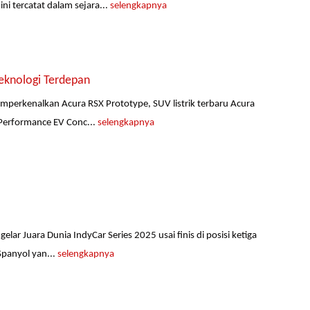
i tercatat dalam sejara...
selengkapnya
eknologi Terdepan
emperkenalkan Acura RSX Prototype, SUV listrik terbaru Acura
 Performance EV Conc...
selengkapnya
ar Juara Dunia IndyCar Series 2025 usai finis di posisi ketiga
Spanyol yan...
selengkapnya