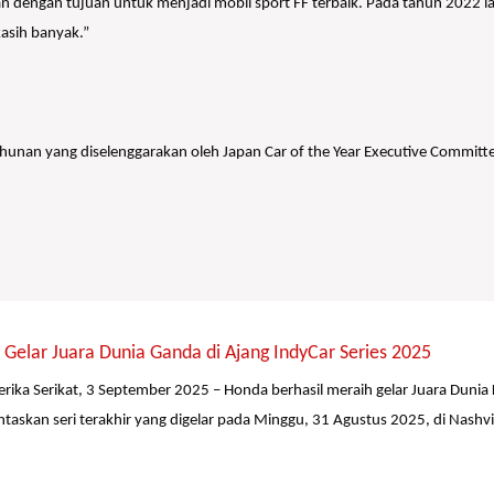
 dengan tujuan untuk menjadi mobil sport FF terbaik. Pada tahun 2022 la
asih banyak.”
unan yang diselenggarakan oleh Japan Car of the Year Executive Committee
Gelar Juara Dunia Ganda di Ajang IndyCar Series 2025
erika Serikat, 3 September 2025 – Honda berhasil meraih gelar Juara Dunia
taskan seri terakhir yang digelar pada Minggu, 31 Agustus 2025, di Nashv