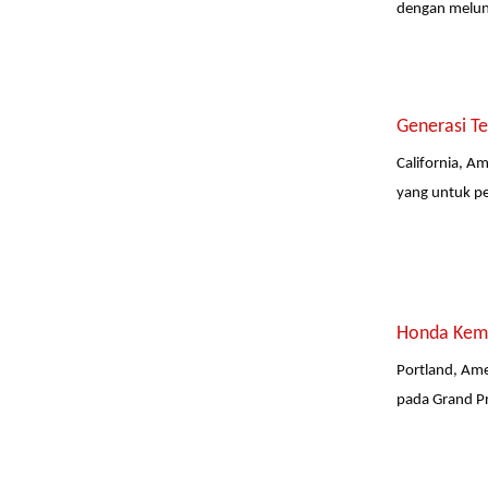
dengan melunc
Generasi T
California, A
yang untuk pe
Honda Kemba
Portland, Ame
pada Grand Pr