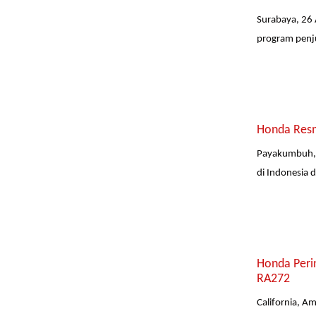
Surabaya, 26 
program penjua
Honda Resm
Payakumbuh, 
di Indonesia
Honda Peri
RA272
California, A