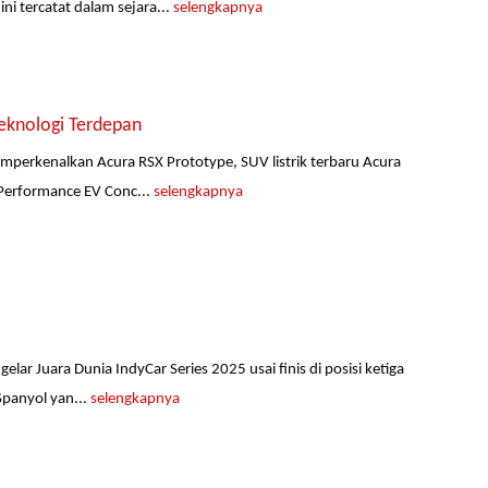
i tercatat dalam sejara...
selengkapnya
eknologi Terdepan
emperkenalkan Acura RSX Prototype, SUV listrik terbaru Acura
 Performance EV Conc...
selengkapnya
ar Juara Dunia IndyCar Series 2025 usai finis di posisi ketiga
Spanyol yan...
selengkapnya