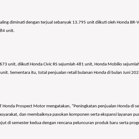
ing diminati dengan terjual sebanyak 13.795 unit diikuti oleh Honda B
84 unit.
673 unit, diikuti Honda Civic RS sejumlah 481 unit, Honda Mobilio sejumla
nit. Sementara itu, total penjualan retail bulanan Honda di bulan Juni 202
or PT Honda Prospect Motor mengatakan, “Peningkatan penjualan Honda di 
syarakat, dan membaiknya pasokan komponen serta ekspansi layanan purn
lanjut di semester kedua dengan rencana peluncuran produk baru serta p