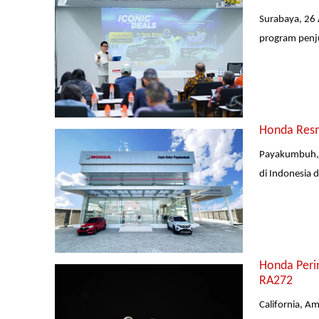
Surabaya, 26 
program penjua
Honda Resm
Payakumbuh, 
di Indonesia
Honda Peri
RA272
California, A