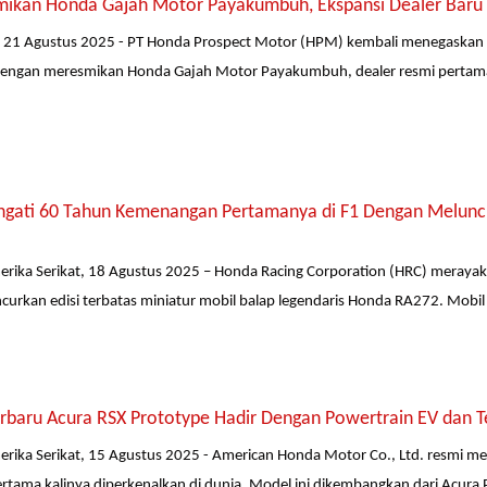
ikan Honda Gajah Motor Payakumbuh, Ekspansi Dealer Baru 
21 Agustus 2025 - PT Honda Prospect Motor (HPM) kembali menegaskan 
 dengan meresmikan Honda Gajah Motor Payakumbuh, dealer resmi pertama
ngati 60 Tahun Kemenangan Pertamanya di F1 Dengan Meluncur
merika Serikat, 18 Agustus 2025 – Honda Racing Corporation (HRC) meray
urkan edisi terbatas miniatur mobil balap legendaris Honda RA272. Mobil in
erbaru Acura RSX Prototype Hadir Dengan Powertrain EV dan T
merika Serikat, 15 Agustus 2025 - American Honda Motor Co., Ltd. resmi m
rtama kalinya diperkenalkan di dunia. Model ini dikembangkan dari Acura