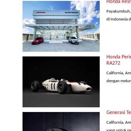
Honda Resm
Payakumbuh, 
di Indonesia
Honda Peri
RA272
California, A
dengan melunc
Generasi T
California, A
yang untuk pe